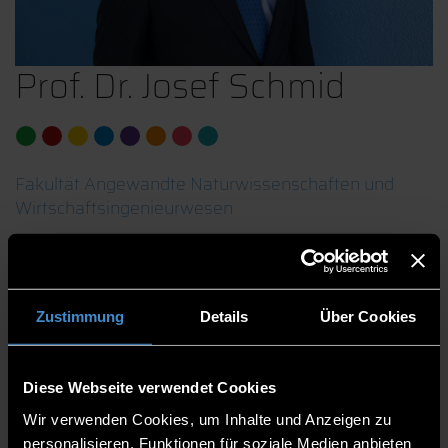
Prof. Dr. Josef Schmid
Fakultät Angewandte Naturwissenschaften und
Wirtschaftsingenieurwesen
Professorinnen und Professoren
Professor
Zustimmung
Details
Über Cookies
DMS C115
0991/3615-9418
Diese Webseite verwendet Cookies
Wir verwenden Cookies, um Inhalte und Anzeigen zu
personalisieren, Funktionen für soziale Medien anbieten