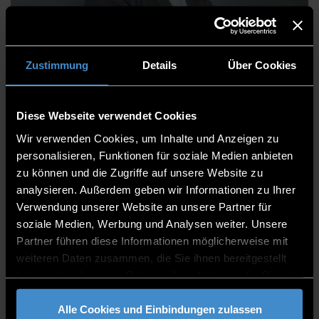
Julia Stadler, B.Eng.
Zustimmung
Details
Über Cookies
Diese Webseite verwendet Cookies
Fakultät Maschinenbau und Mechatronik
Wir verwenden Cookies, um Inhalte und Anzeigen zu
Mitarbeitende
personalisieren, Funktionen für soziale Medien anbieten
zu können und die Zugriffe auf unsere Website zu
Laboringenieurin
analysieren. Außerdem geben wir Informationen zu Ihrer
Verwendung unserer Website an unsere Partner für
C 016
soziale Medien, Werbung und Analysen weiter. Unsere
0991/3615-496
Partner führen diese Informationen möglicherweise mit
weiteren Daten zusammen, die Sie ihnen bereitgestellt
haben oder die sie im Rahmen Ihrer Nutzung der Dienste
gesammelt haben.
Alle Cookies und Einbindungen zulassen