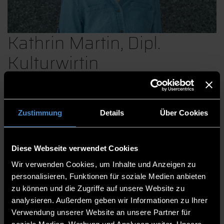
Kathrin Martin, Dipl.
Kulturwirtin
Drittmittel-Projekte im Bereich
Zustimmung
Details
Über Cookies
Gesundheitsförderung, Prävention, Pflege
Diese Webseite verwendet Cookies
Fakultät Angewandte Gesundheitswissenschaften
Wir verwenden Cookies, um Inhalte und Anzeigen zu
Mitarbeitende
personalisieren, Funktionen für soziale Medien anbieten
Referentin
zu können und die Zugriffe auf unsere Website zu
Gesundheitscampus Bad Kötzting
analysieren. Außerdem geben wir Informationen zu Ihrer
Verwendung unserer Website an unsere Partner für
soziale Medien, Werbung und Analysen weiter. Unsere