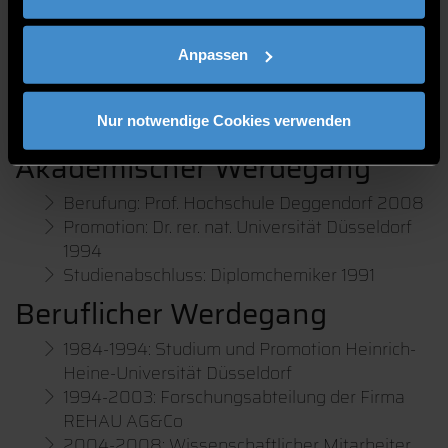
Bionik
Anpassen
VITA
Nur notwendige Cookies verwenden
Akademischer Werdegang
Berufung: Prof. Hochschule Deggendorf 2008
Promotion: Dr. rer. nat. Universität Düsseldorf
1994
Studienabschluss: Diplomchemiker 1991
Beruflicher Werdegang
1984-1994: Studium und Promotion Heinrich-
Heine-Universität Düsseldorf
1994-2003: Forschungsabteilung der Firma
REHAU AG&Co
2004-2008: Wissenschaftlicher Mitarbeiter