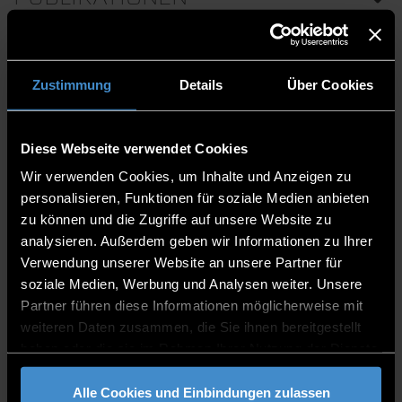
Zustimmung
Details
Über Cookies
LABORE
Labor für Kunststoffverfahrenstechnik und -analytik
Diese Webseite verwendet Cookies
Wir verwenden Cookies, um Inhalte und Anzeigen zu
personalisieren, Funktionen für soziale Medien anbieten
zu können und die Zugriffe auf unsere Website zu
KERNKOMPETENZEN
analysieren. Außerdem geben wir Informationen zu Ihrer
Verwendung unserer Website an unsere Partner für
Allgemeine, organische und makromolekulare
soziale Medien, Werbung und Analysen weiter. Unsere
Chemie
Partner führen diese Informationen möglicherweise mit
Kunststoffverarbeitungstechnik
weiteren Daten zusammen, die Sie ihnen bereitgestellt
Kunststoffanalytik
haben oder die sie im Rahmen Ihrer Nutzung der Dienste
Oberflächentechnik
gesammelt haben.
Nanochemie
Alle Cookies und Einbindungen zulassen