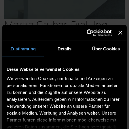
Martin Gruber, Dipl.-Ing.
(FH)
Zustimmung
Details
Über Cookies
Fakultät Elektrotechnik und Medientechnik
Diese Webseite verwendet Cookies
Mitarbeitende
Wir verwenden Cookies, um Inhalte und Anzeigen zu
Laboringenieur
personalisieren, Funktionen für soziale Medien anbieten
zu können und die Zugriffe auf unsere Website zu
E 211
analysieren. Außerdem geben wir Informationen zu Ihrer
Verwendung unserer Website an unsere Partner für
0991/3615-571
soziale Medien, Werbung und Analysen weiter. Unsere
Partner führen diese Informationen möglicherweise mit
weiteren Daten zusammen, die Sie ihnen bereitgestellt