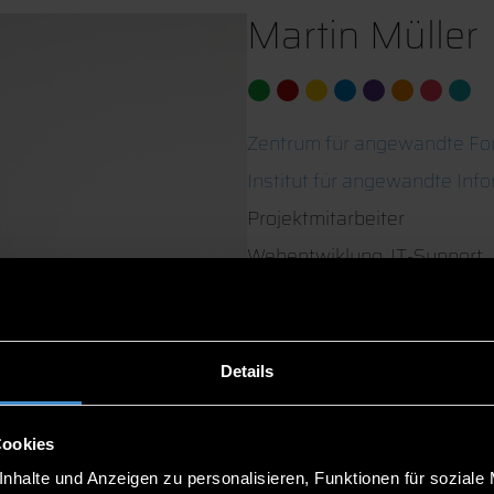
Martin Müller
Zentrum für angewandte Fo
Institut für angewandte Inf
Projektmitarbeiter
Webentwiklung, IT-Support,
TCF
08551/91764-23
Details
08551/91764-69
Cookies
nhalte und Anzeigen zu personalisieren, Funktionen für soziale