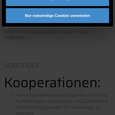
Nur notwendige Cookies verwenden
LABORE
Labor für Translationale Biomedizin (Raum
D108/109)
SONSTIGES
Kooperationen:
Abteilung Molekularpathologie des Institutes
für Pathologie und Zytologie am DONAUISAR
KLINIKUM Deggendorf (Dr. Hamberger, Dr.
Mohren)