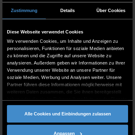
Zustimmung
Details
Über Cookies
Forschungsgruppe Bioinformatik: https://www.th-
deg.de/fg-bioinformatik
Diese Webseite verwendet Cookies
Wir verwenden Cookies, um Inhalte und Anzeigen zu
personalisieren, Funktionen für soziale Medien anbieten
PUBLIKATIONEN
zu können und die Zugriffe auf unsere Website zu
analysieren. Außerdem geben wir Informationen zu Ihrer
Verwendung unserer Website an unsere Partner für
soziale Medien, Werbung und Analysen weiter. Unsere
Partner führen diese Informationen möglicherweise mit
PROJEKTE
weiteren Daten zusammen, die Sie ihnen bereitgestellt
haben oder die sie im Rahmen Ihrer Nutzung der Dienste
Molekulare Mechanismen unterschiedlicher
gesammelt haben.
Transkriptionsaktivität der AP-1-Faktoren c-Jun, Fra-1
Alle Cookies und Einbindungen zulassen
und ATF-2, und deren funktionelle Bedeutung im
malignen Melanom (DFG-Projekt)
Anpassen