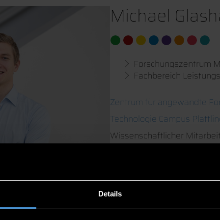
Michael Glash
Forschungszentrum Mo
Fachbereich Leistungs
Zentrum für angewandte Fo
Technologie Campus Plattl
Wissenschaftlicher Mitarbei
TC Plattling
0991/3615-8609
Details