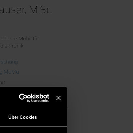
auser, M.Sc.
derne Mobilität
elektronik
rschung
ing MoMo
ter
Über Cookies