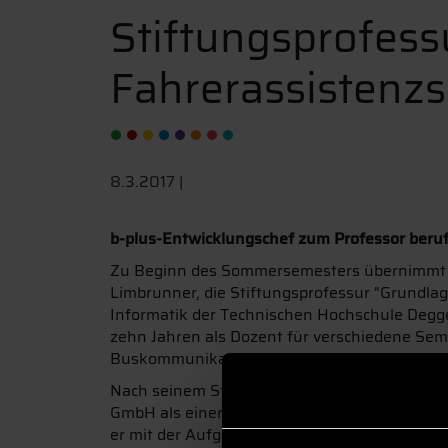
Stiftungsprofess
Fahrerassistenz
8.3.2017 |
b-plus-Entwicklungschef zum Professor beru
Zu Beginn des Sommersemesters übernimmt d
Limbrunner, die Stiftungsprofessur "Grundla
Informatik der Technischen Hochschule Degge
zehn Jahren als Dozent für verschiedene Se
Buskommunikationstechnik im Rahmen der We
Nach seinem Studium der Elektrotechnik an 
GmbH als einer der ersten Mitarbeiter mit de
er mit der Aufgabe des Entwicklungsleiters be