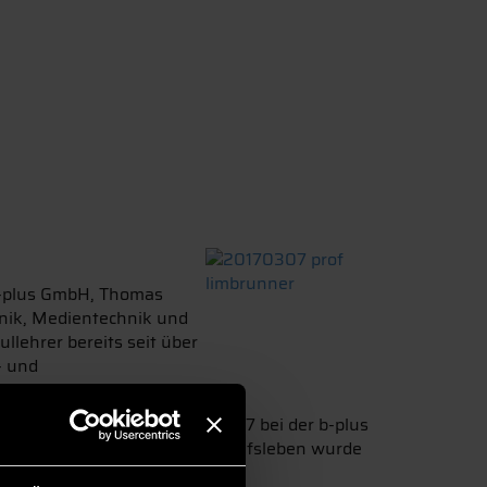
b-plus GmbH, Thomas
hnik, Medientechnik und
lehrer bereits seit über
- und
egann Thomas Limbrunner 1997 bei der b-plus
ahre nach dem Einstieg ins Berufsleben wurde