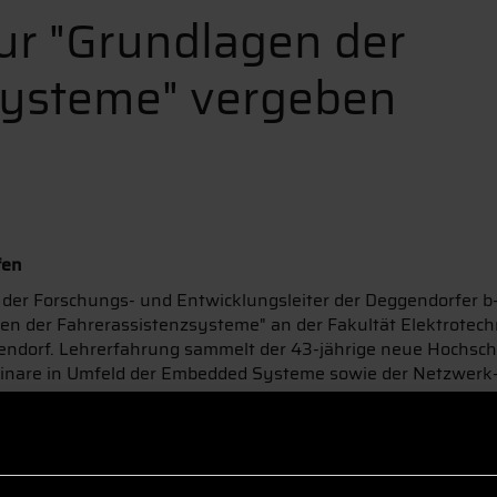
ur "Grundlagen der
systeme" vergeben
fen
er Forschungs- und Entwicklungsleiter der Deggendorfer 
gen der Fahrerassistenzsysteme" an der Fakultät Elektrotec
ndorf. Lehrerfahrung sammelt der 43-jährige neue Hochschul
minare in Umfeld der Embedded Systeme sowie der Netzwerk
iterbildung für Fach- und Führungskräfte.
der Hochschule für angewandte Wissenschaften Landshut b
r Entwicklung von (hardwarenaher) Software. Bereits zwei J
traut.