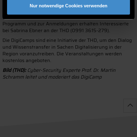
Bayern (ZD.B), Gründerzentrum Digitalisierung
Nur notwendige Cookies verwenden
Niederbayern (GZDN), Cluster Automotive und Cluster
Sensorik, auszutauschen. Alle Informationen zum
Programm und zur Anmeldungen erhalten Interessierte
bei Sabrina Ebner an der THD (0991 3615-279).
Die DigiCamps sind eine Initiative der THD, um den Dialog
und Wissenstransfer in Sachen Digitalisierung in der
Region voranzutreiben. Die Veranstaltungen werden
kostenlos angeboten.
Bild (THD):
Cyber-Security Experte Prof. Dr. Martin
Schramm leitet und moderiert das DigiCamp