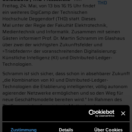
Freitag, 24. Mai, von 13 bis 16:15 Uhr findet
ein weiteres DigiCamp der Technischen
Hochschule Deggendorf (THD) statt. Dieses
Mal unter der Regie der Fakultät Elektrotechnik,
Medientechnik und Informatik. Zusammen mit seinen
Gästen informiert Prof. Dr. Martin Schramm im Glashaus
über zwei der wichtigsten Zukunftsfelder und
»Triebfedern« der voranschreitenden Digitalisierung:
Künstliche Intelligenz (KI) und Distributed-Ledger-
Technologien.
Schramm ist sich sicher, dass schon in absehbarer Zukunft
„die Kombination von KI und Distributed-Ledger-
Technologien die Etablierung intelligenter, völlig autonom
agierender Netzwerke ermöglichen und so den Weg für
neue Geschäftsmodelle bereiten wird.“ Im Rahmen des
DigiCamp wird aufgezeigt, wie Methoden des
maschinellen Lernens bereits heute bei
Fahrerassistenzsystemen im Automotive-Bereich
eingesetzt werden. „Die Fahrzeuge werden sich im Zuge
Zustimmung
Details
Über Cookies
einer vernetzten Mobilität zu einem Smart Sensor