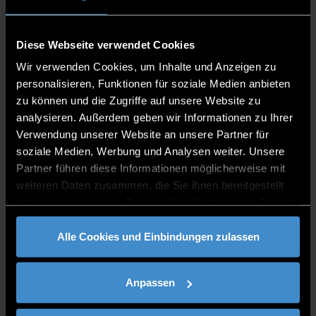
weiterentwickeln“ erklärt THD-Forscher Schramm.
Dieses hohe Maß an Autonomie zukünftiger Systeme
Diese Webseite verwendet Cookies
stellt jedoch auch enorme Anforderungen an die
Cybersicherheit. Es bedarf an dieser Stelle neuartiger und
Wir verwenden Cookies, um Inhalte und Anzeigen zu
ausgeklügelter Mechanismen und Strategien.
personalisieren, Funktionen für soziale Medien anbieten
Sogenannte verteilte Kontobücher stellen hier eine
zu können und die Zugriffe auf unsere Website zu
vielversprechende Technologie dar. Mit ihrer Hilfe kann es
analysieren. Außerdem geben wir Informationen zu Ihrer
in vernetzten Umgebungen dezentral und
Verwendung unserer Website an unsere Partner für
manipulationssicher zur Übereinkunft der verschiedenen
soziale Medien, Werbung und Analysen weiter. Unsere
Transaktionen kommen. Zu diesem Themenkreis werden
Partner führen diese Informationen möglicherweise mit
im DigiCamp die wichtigsten Grundlagen, beispielhafte
weiteren Daten zusammen, die Sie ihnen bereitgestellt
Anwendungen und entstehende Potentiale erörtert.
haben oder die sie im Rahmen Ihrer Nutzung der Dienste
Die Veranstaltung richtet sich an alle interessierten
gesammelt haben.
Systemarchitekten, Entwickler, Produktmanager, IT-
Alle Cookies und Einbindungen zulassen
Fachkräfte und Entscheider der regional ansässigen
Unternehmen. Als Teil der Reihe Digitalisierung im Dialog
können sich Teilnehmer mit Anwendern und Experten
Anpassen
austauschen. Weiterhin besteht die Möglichkeit, sich mich
den Partnern der Veranstaltung, Zentrum Digitalisierung