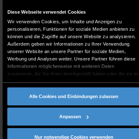
von den Teilnehmenden aufgenommen und gedeutet wird
und welche Empfehlungen sich daraus für die weitere
Diese Webseite verwendet Cookies
Entwicklung ergeben. In einem gemeinsamen hybriden
Abschluss wurden die Ergebnisse zusammengeführt.
Wir verwenden Cookies, um Inhalte und Anzeigen zu
personalisieren, Funktionen für soziale Medien anbieten zu
Für das THD-Projektteam – bestehend aus Prof. Dr. Doris
können und die Zugriffe auf unsere Website zu analysieren.
Eberhardt, Studiengangsleitung des Bachelors
Außerdem geben wir Informationen zu Ihrer Verwendung
Pflegepädagogik, sowie den Projektmitarbeitenden Luisa
unserer Website an unsere Partner für soziale Medien,
Kraus und Alexander Raab – markierte die
Konsensuskonferenz einen wichtigen Meilenstein im
Werbung und Analysen weiter. Unsere Partner führen diese
Projektverlauf. Sie eröffnete einen intensiven
Informationen möglicherweise mit weiteren Daten
länderübergreifenden Austausch zwischen Wissenschaft,
zusammen, die Sie ihnen bereitgestellt haben oder die sie im
Lehre und Pflegepraxis und trug zur fachlichen Schärfung
Rahmen Ihrer Nutzung der Dienste gesammelt haben.
des theoretischen Bezugsrahmens bei. Auf Grundlage der
Konferenzergebnisse wird dieser nun weiterentwickelt.
Alle Cookies und Einbindungen zulassen
Daran schließt der nächste zentrale Arbeitsschritt an, für
den die THD die Führung übernimmt: die didaktische
Konkretisierung der Kompetenzdimensionen. Im
Anpassen
Mittelpunkt steht dabei die Frage, welche Lehr-Lern-
Formate und didaktischen Konzepte geeignet sind, um die
im Bezugsrahmen beschriebenen Kompetenzdimensionen
Nur notwendige Cookies verwenden