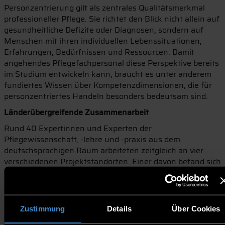
Personzentrierung gilt als zentrales Qualitätsmerkmal
professioneller Pflege. Sie richtet den Blick nicht allein auf
gesundheitliche Defizite oder Diagnosen, sondern auf
Menschen mit ihren individuellen Lebenssituationen,
Erfahrungen, Bedürfnissen und Ressourcen. Damit
angehendes Pflegefachpersonal diese Perspektive bereits
im Studium entwickeln kann, braucht es unter anderem
fundiertes Wissen über Kompetenzdimensionen, die für
personzentriertes Handeln besonders bedeutsam sind.
Länderübergreifende Zusammenarbeit
Rund 40 Expertinnen und Experten der
Pflegewissenschaft, -lehre und -praxis aus dem
deutschsprachigen Raum arbeiteten zeitgleich an vier
verschiedenen Projektstandorten. Einer davon befand sich
an der Fakultät Angewandte Gesundheitswissenschaften
der THD und brachte die deutsche Perspektive in die
internationale Konferenz ein. In mehreren Runden
diskutierten die Projektgruppen den theoretischen
Zustimmung
Details
Über Cookies
Bezugsrahmen. Dabei wurde herausgearbeitet, wie dieser