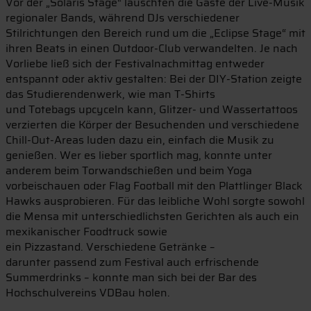
Vor der „Solaris Stage“ lauschten die Gäste der Live-Musik
regionaler Bands, während DJs verschiedener
Stilrichtungen den Bereich rund um die „Eclipse Stage“ mit
ihren Beats in einen Outdoor-Club verwandelten. Je nach
Vorliebe ließ sich der Festivalnachmittag entweder
entspannt oder aktiv gestalten: Bei der DIY-Station zeigte
das Studierendenwerk, wie man T-Shirts
und Totebags upcyceln kann, Glitzer- und Wassertattoos
verzierten die Körper der Besuchenden und verschiedene
Chill-Out-Areas luden dazu ein, einfach die Musik zu
genießen. Wer es lieber sportlich mag, konnte unter
anderem beim Torwandschießen und beim Yoga
vorbeischauen oder Flag Football mit den Plattlinger Black
Hawks ausprobieren. Für das leibliche Wohl sorgte sowohl
die Mensa mit unterschiedlichsten Gerichten als auch ein
mexikanischer Foodtruck sowie
ein Pizzastand. Verschiedene Getränke –
darunter passend zum Festival auch erfrischende
Summerdrinks – konnte man sich bei der Bar des
Hochschulvereins VDBau holen.