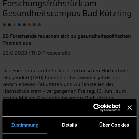
Forschungsfrühstück am
Gesundheitscampus Bad Kötzting
25 Forschende tauschen sich zu gesundheitspolitischen
Themen aus
22.6.2023 | THD Pressestelle
Das Forschungsfrühstück der Technischen Hochschule
Deggendorf (THD) findet ein- bis zweimal jährlich an
verschiedenen Fakultäten und Außenstellen der
Hochschule statt – vergangenen Freitag, 16. Juni, zum
ersten Mal am Gesundheitscampus Bad Kötzting.
Eingeladen hatte das Zentrum für angewandte Forschung
der THD. Insgesamt nahmen rund 25 Forschende
verschiedener Fachbereiche, an der Veranstaltung teil, um
den Gesundheitscampus und dessen Projekte
Zustimmung
Details
Über Cookies
kennenzulernen und sich untereinander auszutauschen.