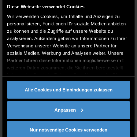
VITA
Diese Webseite verwendet Cookies
Susanne Krebs wurde 2017 als Professorin für
Wir verwenden Cookies, um Inhalte und Anzeigen zu
Design an die Technischen Hochschule in
personalisieren, Funktionen für soziale Medien anbieten
Deggendorf berufen und ist seit 2011 ist
zu können und die Zugriffe auf unsere Website zu
Geschäftsführerin der Agentur für
analysieren. Außerdem geben wir Informationen zu Ihrer
Begegnungskommunikation PHOCUS BRAND
Verwendung unserer Website an unsere Partner für
CONTACT GmbH & Co KG in Nürnberg. Sie ist
soziale Medien, Werbung und Analysen weiter. Unsere
Mitglied im Deutschen Designer Club DDC und bei
Partner führen diese Informationen möglicherweise mit
bayern design.
weiteren Daten zusammen, die Sie ihnen bereitgestellt
haben oder die sie im Rahmen Ihrer Nutzung der Dienste
Seit 1997 arbeitet Susanne Krebs selbstständig und
gesammelt haben.
hat in dieser Zeit internationale und mittelständische
Alle Cookies und Einbindungen zulassen
Unternehmen und Organisationen begleitet. Sie hat
als Creative Director mehrmals den Auftritt der Daim-
ler AG auf der IAA Nutzfahrzeuge begleitet sowie
Anpassen
internationale Fahrzeugeinführungen. Aktuell
erarbeitet sie Markenerscheinungsbilder und
ganzheitliche Kommunikationskonzepte für
Nur notwendige Cookies verwenden
Unternehmen wie Rittal, Telekom oder die Stadt