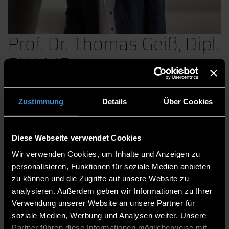
Prof. Dr. Thomas Geiß, Dipl.
BW, MBA
Zustimmung
Details
Über Cookies
Fakultät Angewandte Gesundheitswissenschaften
Professorinnen und Professoren
Diese Webseite verwendet Cookies
Professor
Wir verwenden Cookies, um Inhalte und Anzeigen zu
Studiengangsleiter MGSR Management
personalisieren, Funktionen für soziale Medien anbieten
Gesundheits-, Sozial- und Rettungswesen
zu können und die Zugriffe auf unsere Website zu
analysieren. Außerdem geben wir Informationen zu Ihrer
Startup Lab (Veilchengasse 2) - 2.004
Verwendung unserer Website an unsere Partner für
soziale Medien, Werbung und Analysen weiter. Unsere
0991/3615-593
Partner führen diese Informationen möglicherweise mit