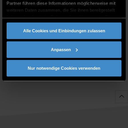
08552/975620-54
Partner führen diese Informationen möglicherweise mit
weiteren Daten zusammen, die Sie ihnen bereitgestellt
haben oder die sie im Rahmen Ihrer Nutzung der Dienste
gesammelt haben.
Alle Cookies und Einbindungen zulassen
PUBLIKATIONEN
Anpassen
Nur notwendige Cookies verwenden