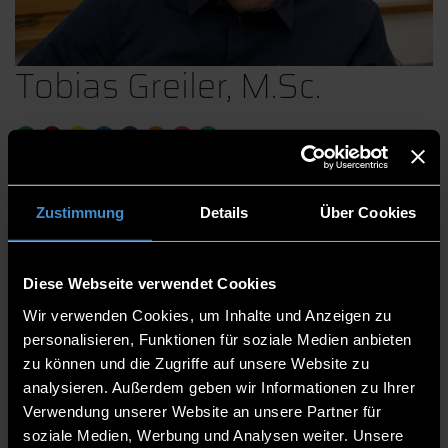
Tobias Greiler, M.Sc.
Robotik
Mobile und eingebettete Systeme
Zustimmung
Details
Über Cookies
Programmierung und Softwaresysteme
Künstliche Intelligenz
Diese Webseite verwendet Cookies
Zentrum für angewandte Forschung
Wir verwenden Cookies, um Inhalte und Anzeigen zu
Technologie Campus Grafenau
personalisieren, Funktionen für soziale Medien anbieten
zu können und die Zugriffe auf unsere Website zu
Wissenschaftlicher Mitarbeiter
analysieren. Außerdem geben wir Informationen zu Ihrer
Verwendung unserer Website an unsere Partner für
Grafenau
soziale Medien, Werbung und Analysen weiter. Unsere