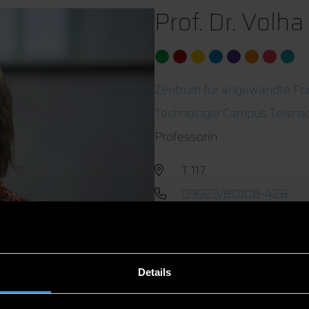
Prof. Dr. Volh
Zentrum für angewandte Fo
Technologie Campus Teisnac
Professorin
T 117
09923/80108-426
Details