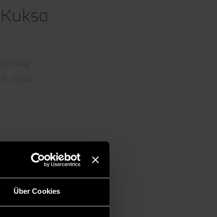
a Kukso
rschung
h - Optik
Über Cookies