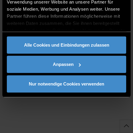
Verwendung unserer Website an unsere Partner für
soziale Medien, Werbung und Analysen weiter. Unsere
Partner führen diese Informationen möglicherweise mit
weiteren Daten zusammen, die Sie ihnen bereitgestellt
haben oder die sie im Rahmen Ihrer Nutzung der Dienste
gesammelt haben.
BÜROZEITEN
Alle Cookies und Einbindungen zulassen
Montag - Mittwoch: 07:30 - 12.00 Uhr / 13.00 -
16.00 Uhr
Anpassen
Donnerstag - Freitag: 08.00 - 12:00 / 13:00 -
16.00 Uhr (Homeoffice)
Nur notwendige Cookies verwenden