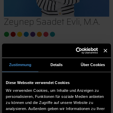
Zeynep Saadet Evli, M.A.
International Office Veranstaltungen
Betreuung international Studierender am
Campus Cham
Zustimmung
Details
Über Cookies
Studienzentrum und International Office
International Office
Diese Webseite verwendet Cookies
Mitarbeiterin
Wir verwenden Cookies, um Inhalte und Anzeigen zu
personalisieren, Funktionen für soziale Medien anbieten
1.11
zu können und die Zugriffe auf unsere Website zu
analysieren. Außerdem geben wir Informationen zu Ihrer
0991/3615-9480