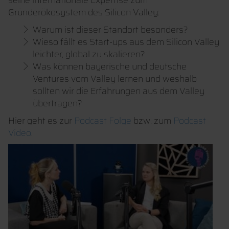
Gründerökosystem des Silicon Valley:
Warum ist dieser Standort besonders?
Wieso fällt es Start-ups aus dem Silicon Valley
leichter, global zu skalieren?
Was können bayerische und deutsche
Ventures vom Valley lernen und weshalb
sollten wir die Erfahrungen aus dem Valley
übertragen?
Hier geht es zur
Podcast Folge
bzw. zum
Podcast
Video
.