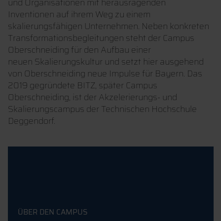
und Organisationen mit herausragenden
Inventionen auf ihrem Weg zu einem
skalierungsfähigen Unternehmen. Neben konkreten
Transformationsbegleitungen steht der Campus
Oberschneiding für den Aufbau einer
neuen Skalierungskultur und setzt hier ausgehend
von Oberschneiding neue Impulse für Bayern. Das
2019 gegründete BITZ, später Campus
Oberschneiding, ist der Akzelerierungs- und
Skalierungscampus der Technischen Hochschule
Deggendorf.
ÜBER DEN CAMPUS