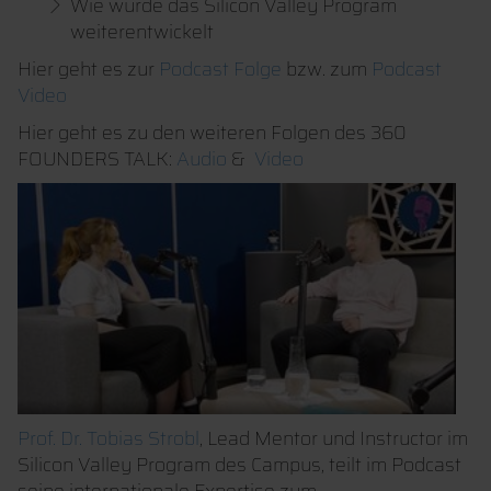
Wie wurde das Silicon Valley Program
weiterentwickelt
Hier geht es zur
Podcast Folge
bzw. zum
Podcast
Video
Hier geht es zu den weiteren Folgen des 360
FOUNDERS TALK:
Audio
&
Video
Prof. Dr. Tobias Strobl
, Lead Mentor und Instructor im
Silicon Valley Program des Campus, teilt im Podcast
seine internationale Expertise zum