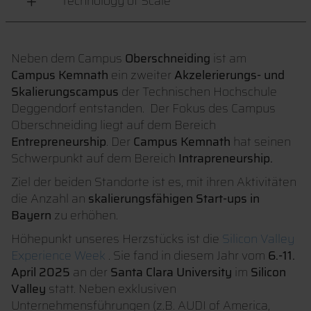
Technology of Scale
Neben dem Campus
Oberschneiding
ist am
Campus Kemnath
ein zweiter
Akzelerierungs- und
Skalierungscampus
der Technischen Hochschule
Deggendorf entstanden. Der Fokus des Campus
Oberschneiding liegt auf dem Bereich
Entrepreneurship
. Der
Campus Kemnath
hat seinen
Schwerpunkt auf dem Bereich
Intrapreneurship.
Ziel der beiden Standorte ist es, mit ihren Aktivitäten
die Anzahl an
skalierungsfähigen Start-ups in
Bayern
zu erhöhen.
Höhepunkt unseres Herzstücks ist die
Silicon Valley
Experience Week
. Sie fand in diesem Jahr vom
6.-11.
April 2025
an der
Santa Clara University
im
Silicon
Valley
statt. Neben exklusiven
Unternehmensführungen (z.B. AUDI of America,