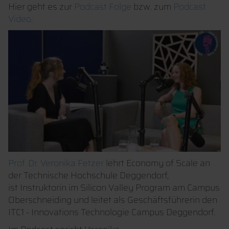
Hier geht es zur
Podcast Folge
bzw. zum
Podcast
Video
.
Prof. Dr. Veronika Fetzer
lehrt Economy of Scale an
der Technische Hochschule Deggendorf,
ist Instruktorin im Silicon Valley Program am Campus
Oberschneiding und leitet als Geschäftsführerin den
ITC1 - Innovations Technologie Campus Deggendorf.