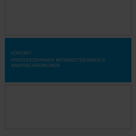
AKTUELLES
KONTAKT
PROFESSOR/INNEN, MITARBEITER/INNEN &
ANSPRECHPERSONEN
ANFAHRT