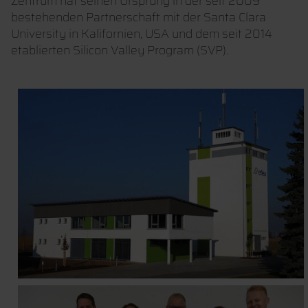
Zentrum hat seinen Ursprung in der seit 2009
bestehenden Partnerschaft mit der Santa Clara
University in Kalifornien, USA und dem seit 2014
etablierten Silicon Valley Program (SVP).