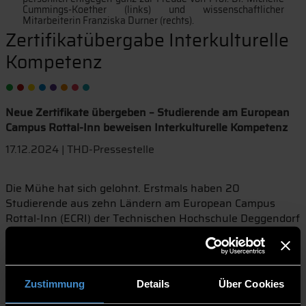
Cummings-Koether (links) und wissenschaftlicher
Mitarbeiterin Franziska Durner (rechts).
Zertifikatübergabe Interkulturelle
Kompetenz
Neue Zertifikate übergeben – Studierende am European
Campus Rottal-Inn beweisen Interkulturelle Kompetenz
17.12.2024 | THD-Pressestelle
Die Mühe hat sich gelohnt. Erstmals haben 20
Studierende aus zehn Ländern am European Campus
Rottal-Inn (ECRI) der Technischen Hochschule Deggendorf
(THD) ihre wohlverdienten Hochschulzertifikate in
Interkultureller Kompetenz entgegengenommen. Laut
Prof. Dr. Michelle Cummings-Koether können sie damit
„das eigene Profil schärfen“.
Zustimmung
Details
Über Cookies
Der Kurs besteht aus sechs Modulen und nimmt zwei bis