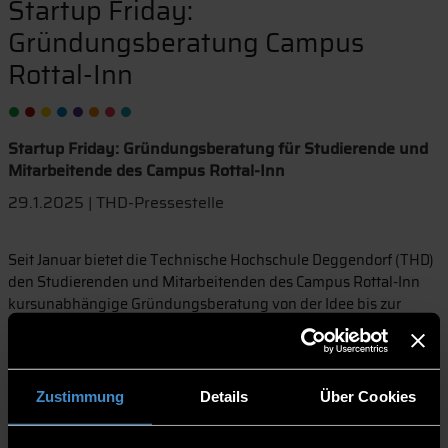
Startup Friday:
Gründungsberatung Campus
Rottal-Inn
Startup Friday: Gründungsberatung für Studierende und
Mitarbeitende des Campus Rottal-Inn
29.1.2025 | THD-Pressestelle
Seit Januar bietet die Technische Hochschule Deggendorf (THD)
den Studierenden und Mitarbeitenden des Campus Rottal-Inn
kursunabhängige Gründungsberatung von der Idee bis zur
geschäftsfähigen Realisierung an. Im neuen Format Startup
Friday unterstützt ein Team des Campus nun jeden Freitag ab 13
Uhr Gründungsinteressierte im nahegelegenen Co-Working
Space des GreG (Grenzüberschreitendes Gründerzentrum)
Zustimmung
Details
Über Cookies
Rottal-Inn.
Im eher gründungsschwachen Niederbayern bedeutet die