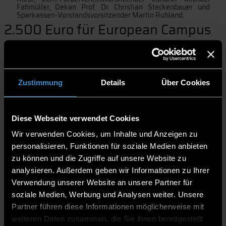
Fahmüller, Dekan Prof. Dr. Christian Steckenbauer und
Sparkassen-Vorstandsvorsitzender Martin Ruhland.
2.500 Euro für European Campus
Sparkasse spendet an ECRI-Förderverein
28.5.2025 | THD-Pressestelle
Zustimmung
Details
Über Cookies
Freude am European Campus Rottal-Inn (ECRI) der
Diese Webseite verwendet Cookies
Technischen Hochschule Deggendorf (THD): Der
Förderverein hat eine Spende in Höhe von 2.500 Euro
Wir verwenden Cookies, um Inhalte und Anzeigen zu
vom Bezirksverband der niederbayerischen Sparkassen
personalisieren, Funktionen für soziale Medien anbieten
erhalten.
zu können und die Zugriffe auf unsere Website zu
analysieren. Außerdem geben wir Informationen zu Ihrer
Direkt am Campus erfolgte die Übergabe des
symbolischen Schecks durch den Vorstandsvorsitzenden
Verwendung unserer Website an unsere Partner für
der Sparkasse Rottal-Inn, Martin Ruhland. Entgegen
soziale Medien, Werbung und Analysen weiter. Unsere
nahm ihn der Fördervereinschef, Landrat Michael
Partner führen diese Informationen möglicherweise mit
Fahmüller, ganz zur Freude von Dekan Prof. Dr. Christian
weiteren Daten zusammen, die Sie ihnen bereitgestellt