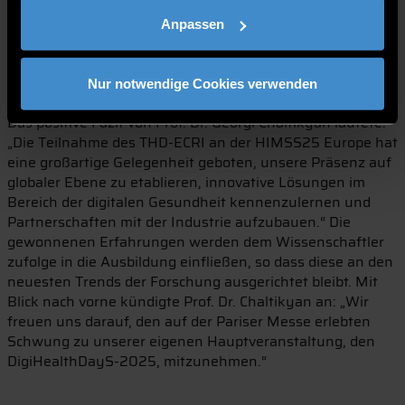
organisierten DigiHealthDay gewonnen werden. Des
Anpassen
Weiteren bekundeten fünf hochkarätige Redner, darunter
HIMSS-Präsident Hal Wolf, ihr Interesse an einem Beitrag
zur Veranstaltung. Fünf Unternehmen erklärten sich
Nur notwendige Cookies verwenden
bereit, den Kongress zu unterstützen.
Das positive Fazit von Prof. Dr. Georgi Chaltikyan lautete:
„Die Teilnahme des THD-ECRI an der HIMSS25 Europe hat
eine großartige Gelegenheit geboten, unsere Präsenz auf
globaler Ebene zu etablieren, innovative Lösungen im
Bereich der digitalen Gesundheit kennenzulernen und
Partnerschaften mit der Industrie aufzubauen.“ Die
gewonnenen Erfahrungen werden dem Wissenschaftler
zufolge in die Ausbildung einfließen, so dass diese an den
neuesten Trends der Forschung ausgerichtet bleibt. Mit
Blick nach vorne kündigte Prof. Dr. Chaltikyan an: „Wir
freuen uns darauf, den auf der Pariser Messe erlebten
Schwung zu unserer eigenen Hauptveranstaltung, den
DigiHealthDayS-2025, mitzunehmen.“