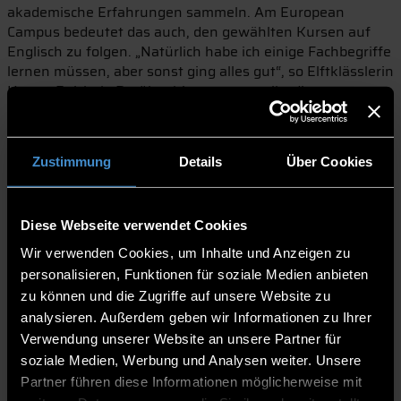
akademische Erfahrungen sammeln. Am European
Campus bedeutet das auch, den gewählten Kursen auf
Englisch zu folgen. „Natürlich habe ich einige Fachbegriffe
lernen müssen, aber sonst ging alles gut“, so Elftklässlerin
Hanna Reichelt. Darüber hinaus sagten ihr die
Praxisstunden im Labor besonders zu. Elftklässlerin
Janine Deisböck befand: „Jetzt weiß ich, wie es an einer
Hochschule abläuft.“ Und Zehntklässler Valentin Gratz
Zustimmung
Details
Über Cookies
bemerkte: „Die Formeln in der Mathematik sind überall
gleich.“
Dekan Prof. Dr. Christian Steckenbauer übergab die
Diese Webseite verwendet Cookies
Zertifikate persönlich und zeigte sich sicher. „Das
Wir verwenden Cookies, um Inhalte und Anzeigen zu
Frühstudium hilft dabei, sich nach dem Abitur zu
orientieren.“ In diesem Sinne bestätigte
personalisieren, Funktionen für soziale Medien anbieten
Betreuungslehrerin Eva Holler, Mentorin für
zu können und die Zugriffe auf unsere Website zu
Begabtenförderung: „Die Kooperation von European
analysieren. Außerdem geben wir Informationen zu Ihrer
Campus und Gymnasium Pfarrkirchen ermöglicht es, über
Verwendung unserer Website an unsere Partner für
den schulischen Tellerrand hinauszuschauen.“
soziale Medien, Werbung und Analysen weiter. Unsere
Konkret absolvierten die Absolventen folgende Kurse:
Partner führen diese Informationen möglicherweise mit