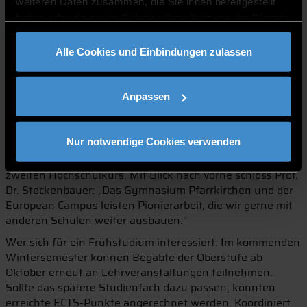
Valentin Gratz und Leopold Bauer jeweils „Mathematics
weiteren Daten zusammen, die Sie ihnen bereitgestellt
for Engineering“, Janine Deisböck und Hanna Reichelt
haben oder die sie im Rahmen Ihrer Nutzung der Dienste
jeweils „Construction Chemistry“ am ECRI sowie der
gesammelt haben.
tschechische EUREGIO-Gastschüler David Vaclavik
Alle Cookies und Einbindungen zulassen
Italienisch und Deutsch als Fremdsprache an der
Virtuellen Hochschule Bayern (VHB). Je nach Wunsch
nahmen die Teenager an der jeweiligen Abschlussprüfung
Anpassen
teil.
Unterm Strich können es sich die frisch zertifizierten
Nur notwendige Cookies verwenden
Gymnasiasten gut vorstellen, ein weiteres Frühstudium
anzugehen. Hanna Reichelt belegte ohnehin bereits ihren
zweiten Hochschulkurs. Mit Blick nach vorne schloss Prof.
Dr. Steckenbauer: „Das Gymnasium Pfarrkirchen und der
European Campus leisten Pionierarbeit, die wir gerne mit
anderen Schulen weiter ausbauen.“
Wer sich für ein Frühstudium interessiert: Im kommenden
Wintersemester können Begabte der Oberstufe ab
Oktober erneut an Lehrveranstaltungen teilnehmen.
Sollte das spätere Studienfach dazu passen, könnten
erreichte ECTS-Punkte angerechnet werden. Koordiniert