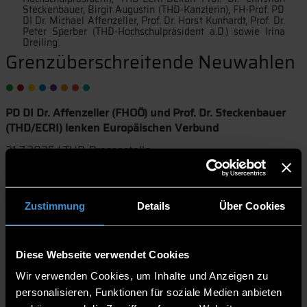
Steckenbauer, Birgit Augustin (THD-Kanzlerin), FH-Prof. PD
DI Dr. Michael Affenzeller, Prof. Dr. Horst Kunhardt, Prof. Dr.
Peter Sperber (THD-Hochschulpräsident a.D.) sowie Irina
Dreiling.
Grenzüberschreitende Neuwahlen
PD DI Dr. Affenzeller (FHOÖ) und Prof. Dr. Steckenbauer
(THD/ECRI) lenken Europäischen Verbund
21.7.2025 | THD-Pressestelle
Unter einer neuen Führung steht der Europäische
Verbund für territoriale Zusammenarbeit (EVTZ) zwischen
Zustimmung
Details
Über Cookies
dem European Campus Rottal-Inn (ECRI) der Technischen
Hochschule Deggendorf (THD) und der Fachhochschule
Oberösterreich (FHOÖ). Einstimmig zum Direktor bestimmt
Diese Webseite verwendet Cookies
wurde PD DI Dr. Michael Affenzeller (FHOÖ). Seine
Wir verwenden Cookies, um Inhalte und Anzeigen zu
Stellvertretung übernimmt ECRI-Dekan Prof. Dr. Christian
Steckenbauer. Um den weiteren EVTZ-Aufbau kümmert
personalisieren, Funktionen für soziale Medien anbieten