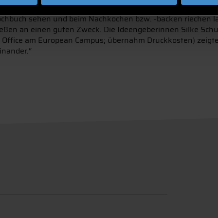
griechischen Familie erinnert.
Kochbuch sehen und beim Nachkochen bzw. -backen riechen las
ießen an einen guten Zweck. Die Ideengeberinnen Silke Schu
 Office am European Campus; übernahm Druckkosten) zeigten 
inander.“