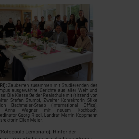
RI):
Zauberten zusammen mit Studierenden des
mpus ausgewählte Gerichte aus aller Welt und
ese: Die Klasse 9e der Realschule mit (sitzend von
leiter Stefan Stumpf, Zweiter Konrektorin Silke
on Bachmeier-Staab (International Office),
rin Anna Wagner mit neuem Kochbuch,
rdinator Georg Riedl, Landrat Martin Koppmann
rektorin Ellen Meier.
 (Kotopoulo Lemonato). Hinter der
 zu. Zunächst gab es selbst gebackenes