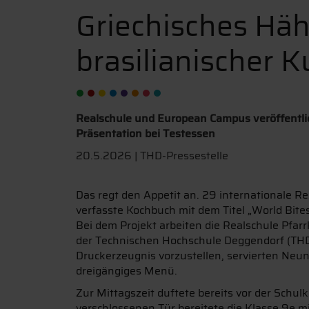
Griechisches Hä
brasilianischer 
Realschule und European Campus veröffentli
Präsentation bei Testessen
20.5.2026 | THD-Pressestelle
Das regt den Appetit an. 29 internationale R
verfasste Kochbuch mit dem Titel „World Bites
Bei dem Projekt arbeiten die Realschule Pfa
der Technischen Hochschule Deggendorf (THD
Druckerzeugnis vorzustellen, servierten Neun
dreigängiges Menü.
Zur Mittagszeit duftete bereits vor der Schu
verschlossenen Tür bereitete die Klasse 9e