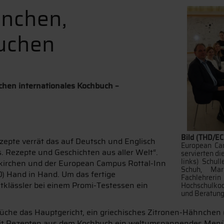
hnchen,
Kuchen
chen internationales Kochbuch –
Bild (THD/EC
ezepte verrät das auf Deutsch und Englisch
European Ca
. Rezepte und Geschichten aus aller Welt“.
servierten di
links) Schul
rrkirchen und der European Campus Rottal-Inn
Schuh, Mari
) Hand in Hand. Um das fertige
Fachlehre
tklässler bei einem Promi-Testessen ein
Hochschulkoo
und Beratungs
lküche das Hauptgericht, ein griechisches Zitronen-Hähnchen
 mit Rezepten aus dem Kochbuch ein weltumspannendes Menü