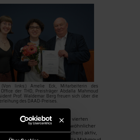
:
(Von links:) Amelie Eck, Mitarbeiterin des
l Office der THD, Preisträger Abdalla Mahmoud
ident Prof. Waldemar Berg freuen sich über die
Verleihung des DAAD-Preises.
n und befindet sich derzeit im vierten
ngen, sondern auch ein außergewöhnlicher
ropean mind, Students Pfarrkirchen) aktiv,
rüber hinaus engagiert sich Abdalla Mahmoud