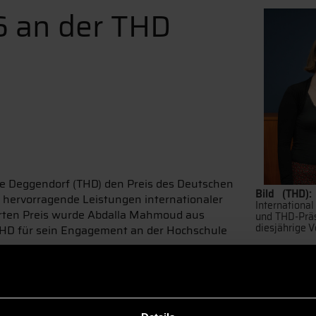
 an der THD
e Deggendorf (THD) den Preis des Deutschen
Bild (THD)
hervorragende Leistungen internationaler
Internationa
erten Preis wurde Abdalla Mahmoud aus
und THD-Präs
diesjährige 
 THD für sein Engagement an der Hochschule
m Bachelorstudiengang Industrial Engineering in Pfarrkirche
ederbayern gehören nicht nur sehr gute akademische Leistu
 Er ist bei dem Verein RESP e. V. (Respect other cultures, Eu
erende und organisiert kulturelle sowie soziale Projekte. Da