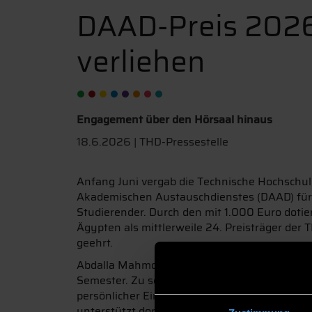
DAAD-Preis 2026
verliehen
Engagement über den Hörsaal hinaus
18.6.2026 | THD-Pressestelle
Anfang Juni vergab die Technische Hochschul
Akademischen Austauschdienstes (DAAD) für 
Studierender. Durch den mit 1.000 Euro doti
Ägypten als mittlerweile 24. Preisträger der
geehrt.
Abdalla Mahmoud studiert seit Oktober 2024 i
Semester. Zu seiner Erfolgsgeschichte in Ni
persönlicher Einsatz über den Hörsaal hinaus.
unterstützt dort andere internationale Studi