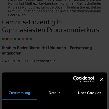
(von links) Mathezirkel-Lehrkraft Korbinian Riel, Schulleiter
Andreas Rohbogner, Campus-Dozent Ibrahim Bader, Dekan
Prof. Dr. Christian Steckenbauer und Hochschulkoordinator
Georg Riedl.
Campus-Dozent gibt
Gymnasiasten Programmierkurs
Ibrahim Bader überreicht Urkunden – Fortsetzung
angeboten
24.6.2026 | THD-Pressestelle
Fruchtbar entwickelt sich die Zusammenarbeit zwischen
Gymnasium Pfarrkirchen und European Campus der
Technischen Hochschule Deggendorf (THD). Jetzt
absolvierten fünf Schüler aus dem Mathezirkel von
Zustimmung
Details
Über Cookies
Lehrkraft Konstantin Riel erfolgreich einen Kurs zur
Programmiersprache Python. Diesen hielt
Hochschuldozent Ibrahim Bader. „Neben der Lehre und