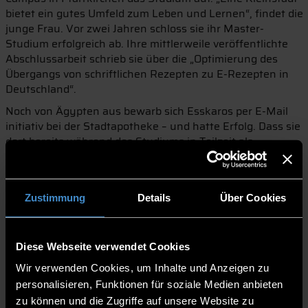
bietet ein gutes Umfeld zum Leben und Lernen“, findet die
junge Frau. Vor zwei Jahren schloss sie ihr Master-
Studium erfolgreich ab. Ihre mittlerweile veröffentlichte
Abschlussarbeit schrieb sie über die „Optimierung des
Übergangs von schriftlichen Rezepten zu E-Rezepten in
Deutschland“.
Noch von Ägypten aus bewarb sich Esskaros per E-Mail
initiativ bei der Stadtapotheke – und hatte Erfolg. Dass sie
dort bereits während des Studiums in Teilzeit als
„Apothekerin unter Aufsicht“ arbeiten konnte, empfindet
die koptische Christin „als Geschenk Gottes“. Seit dem
Ende ihres Studiums vor zwei Jahren ist die mittlerweile
Zustimmung
Details
Über Cookies
approbierte, also staatlich zugelassene Apothekerin ganz
zu ihrer Freude als Vollzeitkraft beschäftigt. Zu ihrer
vielseitigen Arbeit zählt neben Kundengesprächen:
Impfungen durchführen, vorrätige Betäubungsmittel
Diese Webseite verwendet Cookies
kontrollieren, Rezepte prüfen, verschriebene Rezepturen
Wir verwenden Cookies, um Inhalte und Anzeigen zu
im Labor herstellen sowie Wochenbedarfe an
personalisieren, Funktionen für soziale Medien anbieten
Medikamenten zusammenstellen.
zu können und die Zugriffe auf unsere Website zu