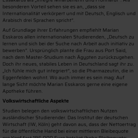
besonderen Vorteil sehen sie es an, „dass sie
Internationalität verkörpert und mit Deutsch, Englisch und
Arabisch drei Sprachen spricht“.
Auf Grundlage ihrer Erfahrungen empfiehlt Marian
Esskaros allen internationalen Studierenden, „Deutsch zu
lernen und sich bei der Suche nach Arbeit auch initiativ zu
bewerben“. Ursprünglich plante die Frau aus Port Said,
nach dem Master-Studium nach Ägypten zurückzugehen.
Doch ihr neues, stabiles Leben in Deutschland sagt ihr zu.
„Ich fühle mich gut integriert“, so die Pharmazeutin, die in
Eggenfelden wohnt. Wo auch immer es sein mag: Auf
lange Sicht möchte Marian Esskaros gerne eine eigene
Apotheke führen.
Volkswirtschaftliche Aspekte
Studien belegen den volkswirtschaftlichen Nutzen
ausländischer Studierender. Das Institut der deutschen
Wirtschaft (IW, Köln) geht davon aus, dass der Nettoertrag
für die öffentliche Hand bei einer mittleren Bleibequote
pro Kopf fast 196.000 Euro beträgt (hohe Bleibequote: