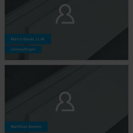
Marco Bauer, LL.M.
Lehrbeauftragter
Matthias Boehm