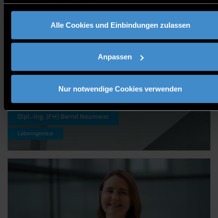
Nutzung der Dienste gesammelt haben.
Alle Cookies und Einbindungen zulassen
Anpassen
Nur notwendige Cookies verwenden
Dipl.-Ing. (FH) Bernd Neumeier
Laboringenieur