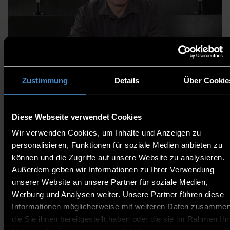
Dipl.-Ing. (FH) Johann Gerner
Laboringenieur
Zustimmung
Details
Über Cookie
Diese Webseite verwendet Cookies
Wir verwenden Cookies, um Inhalte und Anzeigen zu
personalisieren, Funktionen für soziale Medien anbieten zu
können und die Zugriffe auf unsere Website zu analysieren.
Außerdem geben wir Informationen zu Ihrer Verwendung
unserer Website an unsere Partner für soziale Medien,
Werbung und Analysen weiter. Unsere Partner führen diese
Dipl.-Ing. (FH) Stefan Kufner
Informationen möglicherweise mit weiteren Daten zusammen
die Sie ihnen bereitgestellt haben oder die sie im Rahmen Ihr
Laboringenieur