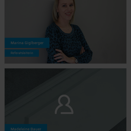
Marina Giglberger
Referatsleiterin
Madeleine Bauer