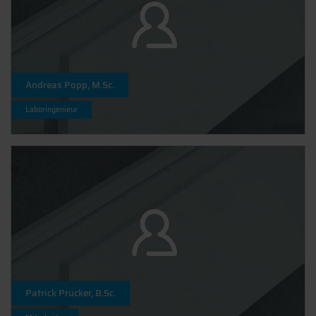
Andreas Popp, M.Sc.
Laboringenieur
Patrick Prucker, B.Sc.