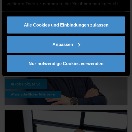
weiteren Daten zusammen, die Sie ihnen bereitgestellt
Mitarbeiterin
haben oder die sie im Rahmen Ihrer Nutzung der Dienste
gesammelt haben.
Alle Cookies und Einbindungen zulassen
Anpassen
Nur notwendige Cookies verwenden
Jakob Folz, M.Sc.
Wissenschaftlicher Mitarbeiter