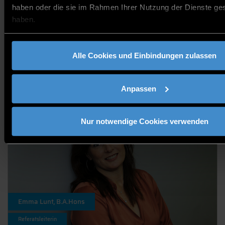
Mitarbeiter
haben oder die sie im Rahmen Ihrer Nutzung der Dienste g
haben.
Alle Cookies und Einbindungen zulassen
STUDENT RECRUITMENT
Anpassen
Nur notwendige Cookies verwenden
Emma Lunt, B.A.Hons
Referatsleiterin