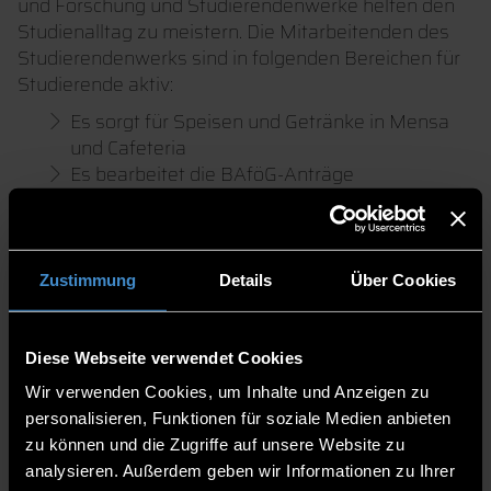
und Forschung und Studierendenwerke helfen den
Studienalltag zu meistern. Die Mitarbeitenden des
Studierendenwerks sind in folgenden Bereichen für
Studierende aktiv:
Es sorgt für Speisen und Getränke in Mensa
und Cafeteria
Es bearbeitet die BAföG-Anträge
Es bietet Beratung bei Unklarheiten rund ums
Studium sowie sozialen, finanziellen und
persönlichen Schwierigkeiten
Es unterstützt bei der Wohnungs- und
Zustimmung
Details
Über Cookies
Zimmersuche und verwaltet
Wohnheime
für
Studierende
Es fördert kulturell engagierte Studierende
Diese Webseite verwendet Cookies
und organisiert deutsch-französische
Wir verwenden Cookies, um Inhalte und Anzeigen zu
Austauschprogramme für Studierende und
personalisieren, Funktionen für soziale Medien anbieten
Mitarbeitende mit dem Crous Clermont
zu können und die Zugriffe auf unsere Website zu
Auvergne
analysieren. Außerdem geben wir Informationen zu Ihrer