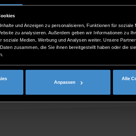
Cookies
%20f%C3%BCr%20Akademische%20Weiterbildung%20(Campus
nhalte und Anzeigen zu personalisieren, Funktionen für soziale
Website zu analysieren. Außerdem geben wir Informationen zu I
r soziale Medien, Werbung und Analysen weiter. Unsere Partner
 Daten zusammen, die Sie ihnen bereitgestellt haben oder die s
n.
ies
Alle C
Anpassen