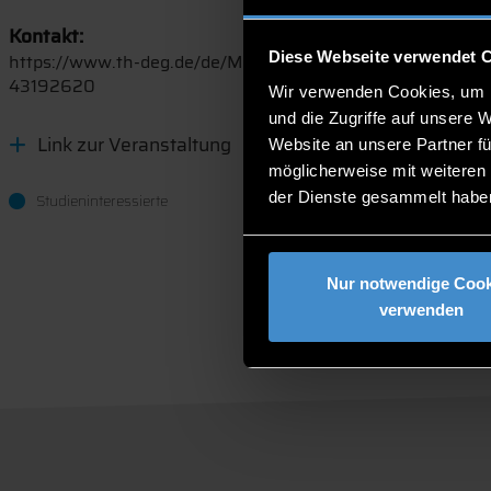
Kontakt:
Diese Webseite verwendet 
https://www.th-deg.de/de/Michael-Neuendorf-Zentrum
43192620
Wir verwenden Cookies, um I
und die Zugriffe auf unsere 
Link zur Veranstaltung
Website an unsere Partner fü
möglicherweise mit weiteren
der Dienste gesammelt habe
Studieninteressierte
Nur notwendige Cook
verwenden