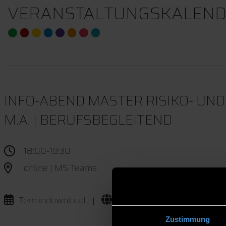
VERANSTALTUNGSKALEND
INFO-ABEND MASTER RISIKO- UN
M.A. | BERUFSBEGLEITEND
18:00-19:30
online | MS Teams
Termindownload
Website
|
Zustimmung