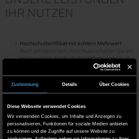
IHR NUTZEN
Hochschulzertifikat mit echtem Mehrwert
:
Nach erfolgreichem Abschluss erhalten Sie ein
hochwertiges Hochschulzertifikat Usability &
UX Professional Basic oder Advanced – ein
sichtbarer Qualifikationsnachweis für Ihren
Lebenslauf und Ihr berufliches Profil.
Zustimmung
Details
Über Cookies
Lernen von echten Praktikern:
Unsere
Dozenten sind erfahrene Experten aus der
Praxis. Sie profitieren nicht nur von fundiertem
Diese Webseite verwendet Cookies
Wissen, sondern auch von konkreten
Wir verwenden Cookies, um Inhalte und Anzeigen zu
Einblicken, Beispielen und wertvollen Tipps
personalisieren, Funktionen für soziale Medien anbieten
aus dem Berufsalltag. Natürlich sind
zu können und die Zugriffe auf unsere Website zu
Vernetzungen möglich.
analysieren. Außerdem geben wir Informationen zu Ihrer