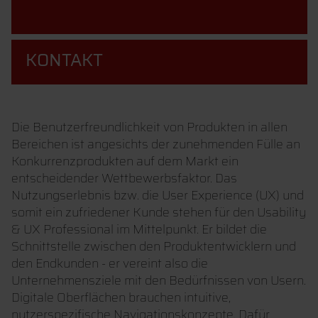
KONTAKT
Die Benutzerfreundlichkeit von Produkten in allen
Bereichen ist angesichts der zunehmenden Fülle an
Konkurrenzprodukten auf dem Markt ein
entscheidender Wettbewerbsfaktor. Das
Nutzungserlebnis bzw. die User Experience (UX) und
somit ein zufriedener Kunde stehen für den Usability
& UX Professional im Mittelpunkt. Er bildet die
Schnittstelle zwischen den Produktentwicklern und
den Endkunden - er vereint also die
Unternehmensziele mit den Bedürfnissen von Usern.
Digitale Oberflächen brauchen intuitive,
nutzerspezifische Navigationskonzepte. Dafür