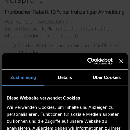
Frühbucher-Rabatt: 10 % bei frühzeitiger Anmeldung
Wer früh plant, wird belohnt:
Sichern Sie sich 10 % Frühbucher-Rabatt auf die
Studiengebühren, wenn Sie sich
für das Wintersemester bis einschließlich 31.
Mai
oder
für das Sommersemester bis einschließlich 30.
November
für einen Studiengang am Zentrum für Akademische
Zustimmung
Details
Über Cookies
Weiterbildung anmelden.
Gilt ab Sommersemester 2026, d.h. für
Bewerbungen mit Studienstart zum
Diese Webseite verwendet Cookies
Sommersemester 2026 und danach.
Wir verwenden Cookies, um Inhalte und Anzeigen zu
personalisieren, Funktionen für soziale Medien anbieten
zu können und die Zugriffe auf unsere Website zu
analysieren. Außerdem geben wir Informationen zu Ihrer