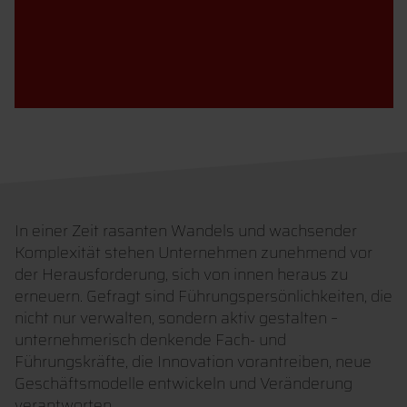
In einer Zeit rasanten Wandels und wachsender
Komplexität stehen Unternehmen zunehmend vor
der Herausforderung, sich von innen heraus zu
erneuern. Gefragt sind Führungspersönlichkeiten, die
nicht nur verwalten, sondern aktiv gestalten –
unternehmerisch denkende Fach- und
Führungskräfte, die Innovation vorantreiben, neue
Geschäftsmodelle entwickeln und Veränderung
verantworten.