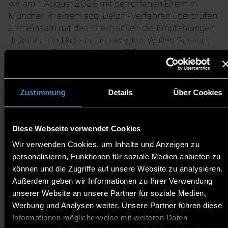
wir am 1. August 2026 mit betroffenen Eltern in
München in einem sog. Delphi-Verfahren überprüfen.
Gemeinsam mit den Eltern sollen die Empfehlungen
diskutiert und konsentiert werden. Wollen Sie auch
an diesem Schritt teilnehmen? Dann kontaktieren
Sie uns ab sofort gerne unter
sterneneltern@th-
deg.de.
Zustimmung
Details
Über Cookies
HINTERGRUNDINFORMATION
ZUR STUDIE
Diese Webseite verwendet Cookies
Wir verwenden Cookies, um Inhalte und Anzeigen zu
personalisieren, Funktionen für soziale Medien anbieten zu
In Deutschland liegt die Rate an stillen Geburten bei
können und die Zugriffe auf unsere Website zu analysieren.
ca. 5 pro 1.000 Lebendgeburten und das Risiko eines
Außerdem geben wir Informationen zu Ihrer Verwendung
Verlustes des Kindes während der Schwangerschaft
unserer Website an unsere Partner für soziale Medien,
liegt bei ca. 15%. International gibt es viel Literatur zu
Werbung und Analysen weiter. Unsere Partner führen diese
den mittel- und langfristigen Belastungen und
Informationen möglicherweise mit weiteren Daten
daraus resultierenden Bedarfen und Bedürfnissen