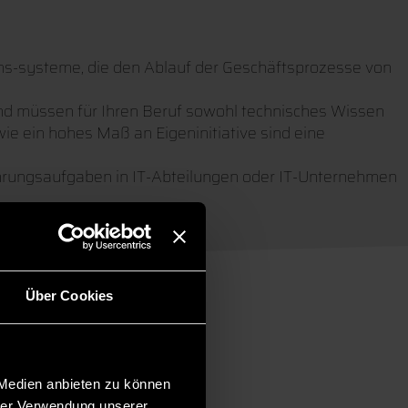
ons-systeme, die den Ablauf der Geschäftsprozesse von
und müssen für Ihren Beruf sowohl technisches Wissen
ie ein hohes Maß an Eigeninitiative sind eine
hrungsaufgaben in IT-Abteilungen oder IT-Unternehmen
Über Cookies
 Medien anbieten zu können
hrer Verwendung unserer