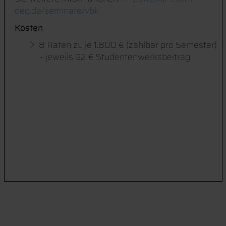
deg.de/seminare/vbk
Kosten
8 Raten zu je 1.800 € (zahlbar pro Semester)
+ jeweils 92 € Studentenwerksbeitrag