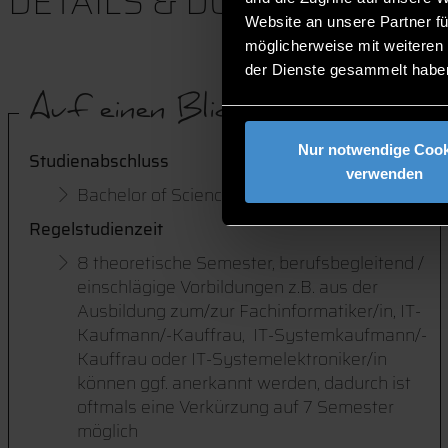
DETAILS & DOWNLOADS
Website an unsere Partner fü
möglicherweise mit weiteren
der Dienste gesammelt habe
Auf einen Blick
Nur notwendige Cook
Studienabschluss
verwenden
Bachelor of Science (B.Sc.)
Regelstudienzeit
8 theoretische Semester, berufsbegleitend /
einschlägige Vorbildungen z.B. aus der
Ausbildung zum/zur Fachinformatiker/in, IT-
Kaufmann/-Kauffrau, IT-Systemkaufmann/-
Kauffrau oder IT-Systemelektroniker/in
können ggf. anerkannt werden, dadurch ist
oftmals eine Verkürzung auf 7 Semester
möglich