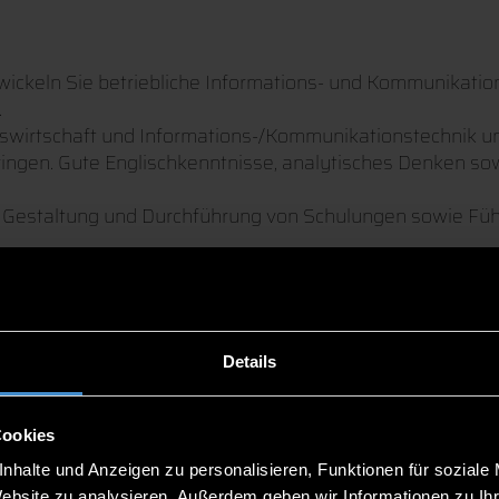
twickeln Sie betriebliche Informations- und Kommunikati
.
iebswirtschaft und Informations-/Kommunikationstechnik 
ingen. Gute Englischkenntnisse, analytisches Denken sow
ie Gestaltung und Durchführung von Schulungen sowie Fü
Details
Cookies
nhalte und Anzeigen zu personalisieren, Funktionen für soziale
Website zu analysieren. Außerdem geben wir Informationen zu I