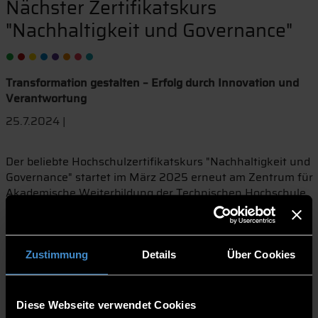
Nächster Zertifikatskurs
"Nachhaltigkeit und Governance"
Transformation gestalten – Erfolg durch Innovation und
Verantwortung
25.7.2024 |
Der beliebte Hochschulzertifikatskurs "Nachhaltigkeit und
Governance" startet im März 2025 erneut am Zentrum für
Akademische Weiterbildung der Technischen Hochschule
Deggendorf (THD). Interessierte haben die Möglichkeit,
sich am 15. Oktober 2024 in einem kurzweiligen
Crashkurs-Abend vorab zu den wichtigsten Themen zu
informieren. Im virtuellen Live-Austausch mit
Zustimmung
Details
Über Cookies
Zertifikatsleiter Prof. Josef Scherer erhalten Teilnehmende
einen Rundum-Blick zu den aktuellen Trends in der
Unternehmenswelt und Material zur flexiblen Vertiefung.
Diese Webseite verwendet Cookies