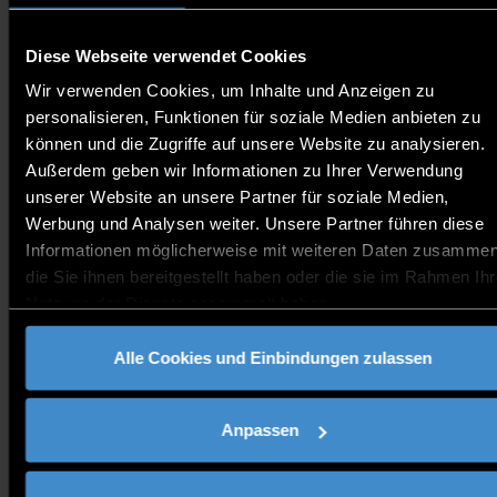
für produzierende Unternehmen — und der erste Tag
widmet sich den Grundlagen.
Erhalten Sie eine klare, von Expertinnen und Experten
Diese Webseite verwendet Cookies
geleitete Einführung in die Bedeutung der
Wir verwenden Cookies, um Inhalte und Anzeigen zu
Kreislaufwirtschaft für Ihr Unternehmen. Wir behandeln
personalisieren, Funktionen für soziale Medien anbieten zu
die zentralen Prinzipien, geben einen Überblick über die
können und die Zugriffe auf unsere Website zu analysieren.
aktuellen EU-Regulierungen, die für produzierende
Unternehmen relevant sind — vom Green Deal über
Außerdem geben wir Informationen zu Ihrer Verwendung
CSRD bis hin zur ESPR — und zeigen, wie führende
unserer Website an unsere Partner für soziale Medien,
Unternehmen Kreislaufwirtschaft als strategischen
Werbung und Analysen weiter. Unsere Partner führen diese
Wettbewerbsvorteil nutzen. Am Ende des Tages
Informationen möglicherweise mit weiteren Daten zusammen
verstehen Sie nicht nur das „Warum", sondern auch die
die Sie ihnen bereitgestellt haben oder die sie im Rahmen Ihr
nächsten Schritte für Ihr Unternehmen.
Nutzung der Dienste gesammelt haben.
Kontakt:
Alle Cookies und Einbindungen zulassen
mohamed.elshikh@th-deg.de
Anpassen
Link zur Veranstaltung