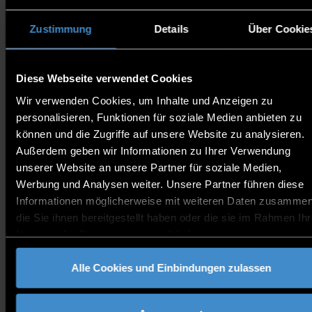
Website
Zustimmung
Details
Über Cookie
Im Rahmen von REUSE2030 organisieren wir drei
Trainingstage rund um das Thema Kreislaufwirtschaft
für produzierende Unternehmen — und am dritten Tag
Diese Webseite verwendet Cookies
stehen reale Fallstudien und bewährte Verfahren im
Wir verwenden Cookies, um Inhalte und Anzeigen zu
Mittelpunkt.
personalisieren, Funktionen für soziale Medien anbieten zu
Lernen Sie direkt von Unternehmen, die es bereits
können und die Zugriffe auf unsere Website zu analysieren.
umsetzen. Dieser Tag bringt reale Fallstudien von
Außerdem geben wir Informationen zu Ihrer Verwendung
produzierenden Unternehmen zusammen, die
unserer Website an unsere Partner für soziale Medien,
Kreislaufwirtschaftslösungen erfolgreich eingeführt
Werbung und Analysen weiter. Unsere Partner führen diese
haben — was funktioniert hat, was nicht, und welche
messbaren Ergebnisse erzielt wurden. Erwarten Sie
Informationen möglicherweise mit weiteren Daten zusammen
ehrliche Einblicke, praxisnahe Erkenntnisse und die
die Sie ihnen bereitgestellt haben oder die sie im Rahmen Ihr
Möglichkeit, sich mit Kolleginnen und Kollegen
Nutzung der Dienste gesammelt haben.
auszutauschen, die vor ähnlichen Herausforderungen
stehen.
Alle Cookies und Einbindungen zulassen
Kontakt: