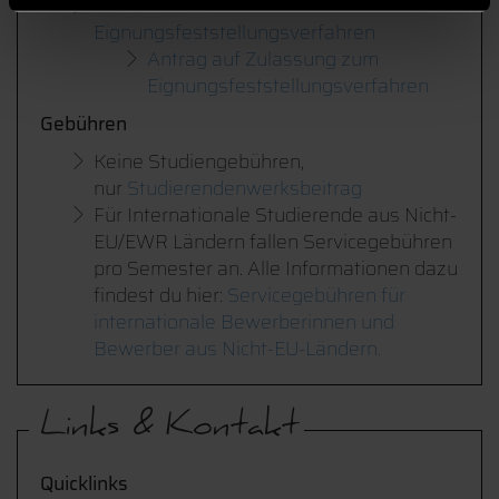
Bestandenes
Eignungsfeststellungsverfahren
Antrag auf Zulassung zum
Eignungsfeststellungsverfahren
Gebühren
Keine Studiengebühren,
nur
Studierendenwerksbeitrag
Für Internationale Studierende aus Nicht-
EU/EWR Ländern fallen Servicegebühren
pro Semester an. Alle Informationen dazu
findest du hier:
Servicegebühren für
internationale Bewerberinnen und
Bewerber aus Nicht-EU-Ländern.
Links & Kontakt
Quicklinks