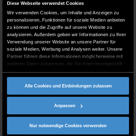
Unterrichtssprache
Diese Webseite verwendet Cookies
Englisch
Wir verwenden Cookies, um Inhalte und Anzeigen zu
personalisieren, Funktionen für soziale Medien anbieten
Rankings / Bewertungen
zu können und die Zugriffe auf unsere Website zu
CHE Hochschulranking 2023/24
analysieren. Außerdem geben wir Informationen zu Ihrer
Verwendung unserer Website an unsere Partner für
soziale Medien, Werbung und Analysen weiter. Unsere
Details & Bewerbung
Partner führen diese Informationen möglicherweise mit
weiteren Daten zusammen, die Sie ihnen bereitgestellt
Bewerbungszeitraum
haben oder die sie im Rahmen Ihrer Nutzung der Dienste
gesammelt haben.
01.10. - 01.12.
Alle Cookies und Einbindungen zulassen
Zulassungsvoraussetzung
Erfolgreicher Studienabschluss in einem
Anpassen
einschlägigen Bachelor-Studiengang
(Studien- und Prüfungsordnung §3
Qualifikation für das Studium)
Nur notwendige Cookies verwenden
Sprachanforderungen