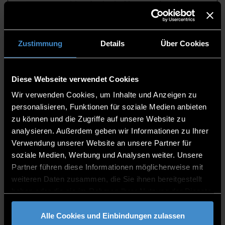
Deutschland oder bei internationalen
Abschlüssen bitte
auf der Seite
des DAAD
nachsehen.
Sprachanforderungen
Zustimmung
Details
Über Cookies
Bestandenes
Eignungsfeststellungsverfahren
Antrag auf Zulassung zum
Diese Webseite verwendet Cookies
Eignungsfeststellungsverfahren
Wir verwenden Cookies, um Inhalte und Anzeigen zu
Vorkenntnisse
personalisieren, Funktionen für soziale Medien anbieten
zu können und die Zugriffe auf unsere Website zu
Vorkenntnisse in
analysieren. Außerdem geben wir Informationen zu Ihrer
Wirtschaftswissenschaften ist von Vorteil
Verwendung unserer Website an unsere Partner für
Englisch Sprachniveau B2
soziale Medien, Werbung und Analysen weiter. Unsere
Gebühren
Partner führen diese Informationen möglicherweise mit
Keine Studiengebühren,
weiteren Daten zusammen, die Sie ihnen bereitgestellt
nur
Studierendenwerksbeitrag
haben oder die sie im Rahmen Ihrer Nutzung der Dienste
Für Internationale Studierende aus Nicht-
gesammelt haben.
EU/EWR Ländern fallen Servicegebühren
Alle Cookies und Einbindungen zulassen