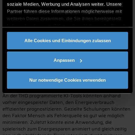
soziale Medien, Werbung und Analysen weiter. Unsere
Projektmanagement zu üben. Die Endergebnisse daraus
Partner führen diese Informationen möglicherweise mit
wurden vergangenen Montag präsentiert.
weiteren Daten zusammen, die Sie ihnen bereitgestellt
Die vier Studierendengruppen überlegten sich
haben oder die sie im Rahmen Ihrer Nutzung der Dienste
umfangreiche Konzepte, die von automatisierten
gesammelt haben.
Raumklimatisierungsmaßnahmen, über smarte
Alle Cookies und Einbindungen zulassen
anwendungsorientierte Stromversorgung bis hin zu
regelmäßigen Schulungen und gesundheitsfördernden
Energiesparmaßnahmen via Web-App reichen. Dafür
Anpassen
sammelten die Studierenden umfangreich Daten,
werteten sie aus und programmierten nützliche (KI-)Tools.
Bestenfalls könnten so Softwares entstehen, die mit
Nur notwendige Cookies verwenden
Sensoren- und Kalenderintegration vollautomatisch das
Raumklima an die Bedürfnisse des Personals anpassen.
An der THD programmierte KI-Tools könnten anhand
vorher eingespeister Daten, den Energieverbrauch
effizienter prognostizieren. Gezielte Schulungen könnten
den Faktor Mensch als Fehlerquelle so gut wie möglich
minimieren. Zuletzt könnte eine Anwendung, die
spielerisch zum Energiesparen animiert und gleichzeitig