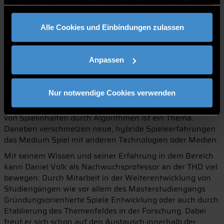
ist, spielt dabei ebenfalls eine Rolle, denn Daniel Volk setzt
haben oder die sie im Rahmen Ihrer Nutzung der Dienste
auf einen starken Praxisbezug und unterstützt die
gesammelt haben.
Studierenden gerne bei deren Gründungsvorhaben.
Alle Cookies und Einbindungen zulassen
In seinem Forschungsgebiet der Kreativen Technologien
und Spieleentwicklung geht Daniel Volk auf verschiedene
Anpassen
Ansätze der Spieleentwicklung ein. Dies umfasst
Techniken zur Effizienzsteigerung, wie die Auslagerung
von Entwicklungsarbeiten an Hobbyentwickler mit Hilfe
Nur notwendige Cookies verwenden
von einfach zu bedienenden Game Authoring Tools. Auch
die Automatisierung bei der Erstellung und Platzierung
von Spielinhalten durch Algorithmen ist ein Thema.
Daneben verschmelzen neue, hybride Spieleerfahrungen
das Medium Spiel mit anderen Technologien oder Medien.
Mit seinem Wissen und seiner Erfahrung in dem Bereich
kann Daniel Volk als Nachwuchsprofessor an der THD viel
bewegen: Durch Mitarbeit in der Weiterentwicklung von
Studiengängen wie vor allem des Masterstudiengangs
Gründungsorientierte Spiele Entwicklung oder auch durch
Etablierung des Themenfeldes in der Forschung. Dabei
freut er sich schon auf den Austausch innerhalb der