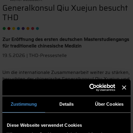
Generalkonsul Qiu Xuejun besucht
THD
Zur Eröffnung des ersten deutschen Masterstudiengangs
für traditionelle chinesische Medizin
19.5.2026 | THD-Pressestelle
Um die internationale Zusammenarbeit weiter zu stärken,
besuchten der chinesische Generalkonsul Qiu Xuejun und
Bildungskonsul Liu Qingwen am Freitag, den 9. Mai, die
Technische Hochschule Deggendorf (THD).
Hochschulpräsident Prof. Waldemar Berg und Prof. Dr.
Michael Frey, Leiter des Masterstudiengangs Traditionelle
Zustimmung
Details
Über Cookies
Chinesische Medizin (TCM), empfingen die Gäste am
Campus zu einem intensiven Austausch über das
gemeinsame Weiterbildungsangebot.
Diese Webseite verwendet Cookies