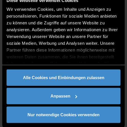
Sekretariat:
Ramona Simeth
Diese Webseite verwendet Cookies
Telefon:
+49 (0)991 3615-280
Wir verwenden Cookies, um Inhalte und Anzeigen zu
E-Mail
:
personalrat@th-deg.de
personalisieren, Funktionen für soziale Medien anbieten
Sprechzeiten:
Nach Vereinbarung
zu können und die Zugriffe auf unsere Website zu
analysieren. Außerdem geben wir Informationen zu Ihrer
Verwendung unserer Website an unsere Partner für
Wir Stellen uns vor
soziale Medien, Werbung und Analysen weiter. Unsere
Mitglieder des Personalrats
Partner führen diese Informationen möglicherweise mit
Schwerbehindertenvertretung:
Peter
weiteren Daten zusammen, die Sie ihnen bereitgestellt
Apfelbeck
(Vorsitz), Sebastian Blum (stellv.),
haben oder die sie im Rahmen Ihrer Nutzung der Dienste
Caroline Hobelsberger (stellv.)
gesammelt haben.
Alle Cookies und Einbindungen zulassen
Einige wichtige Hinweise und Infos haben wir
folgend für Euch bereitgestellt:
Anpassen
Aufgaben und Mitwirkung
Dienstvereinbarungen
Nur notwendige Cookies verwenden
FAQ