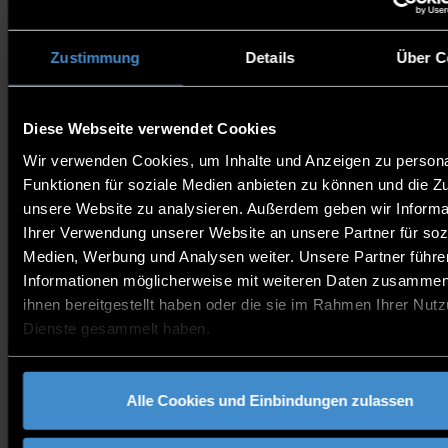
Das erwartet dich am Studieninfotag:
Vorstellung der Hochschule, Einblick in unsere
Zustimmung
Details
Über C
Studiengänge, spannende Impulsvorlesungen,
Austausch auf Augenhöhe, Campusführungen,
Umfassende Studienberatung, Internationale
Diese Webseite verwendet Cookies
Chancen und vieles mehr!
Wir verwenden Cookies, um Inhalte und Anzeigen zu persona
Funktionen für soziale Medien anbieten zu können und die Zug
unsere Website zu analysieren. Außerdem geben wir Informa
Alle Infos dazu findest du hier:
Studieninfotag
Ihrer Verwendung unserer Website an unsere Partner für soz
Medien, Werbung und Analysen weiter. Unsere Partner führe
Kontakt:
Informationen möglicherweise mit weiteren Daten zusammen,
welcome@th-deg.de
ihnen bereitgestellt haben oder die sie im Rahmen Ihrer Nut
Dienste gesammelt haben.
Schülerinnen,
Studieninteressierte
Duales
Studie
Schüler,
Studium
Eltern,
Alle Cookies und Einbindungen zulassen
Lehrkräfte