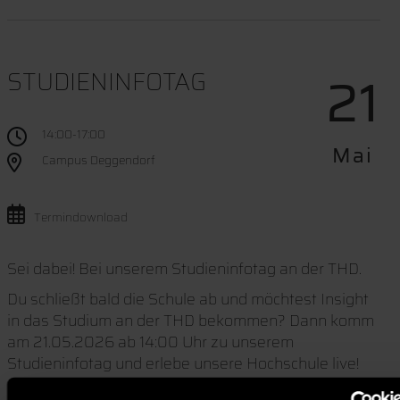
21
STUDIENINFOTAG
14:00-17:00
Mai
Campus Deggendorf
Termindownload
Sei dabei! Bei unserem Studieninfotag an der THD.
Du schließt bald die Schule ab und möchtest Insight
in das Studium an der THD bekommen? Dann komm
am 21.05.2026 ab 14:00 Uhr zu unserem
Studieninfotag und erlebe unsere Hochschule live!
Eine Anmeldung ist nicht notwendig.